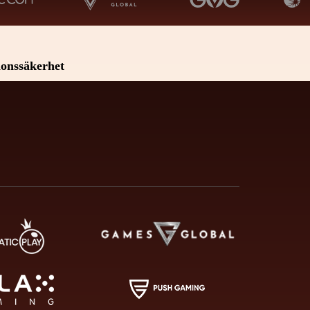
ionssäkerhet