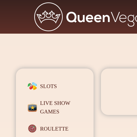
SLOTS
LIVE SHOW
GAMES
ROULETTE