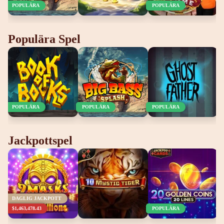
Book of Books
Big Bass Splash
Ghost Father
POPULÄRA
POPULÄRA
SPELA
SPELA
SPELA
Populära Spel
9 Masks of Fire King
Mystic Tiger
20 Golden Coins
Millions
POPULÄRA
POPULÄRA
POPULÄRA
SPELA
SPELA
SPELA
Jackpottspel
DAGLIG JACKPOTT
12 Masks of Fire: Night
Fire Joker
4 Hat Riches Burst
Fever Mobile
$1,463,478.43
POPULÄRA
SPELA
SPELA