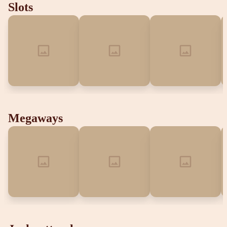
Slots
Megaways