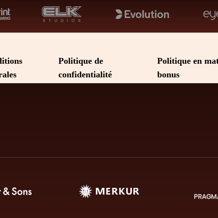
itions
Politique de
Politique en mat
rales
confidentialité
bonus