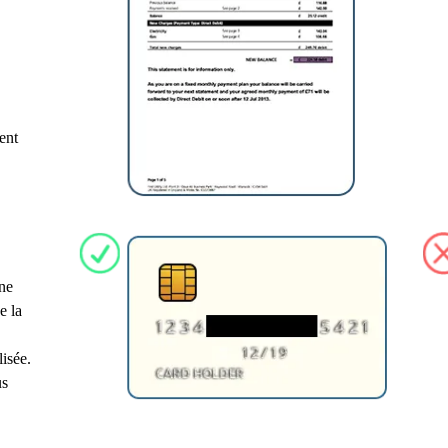
ent
une
e la
lisée.
us