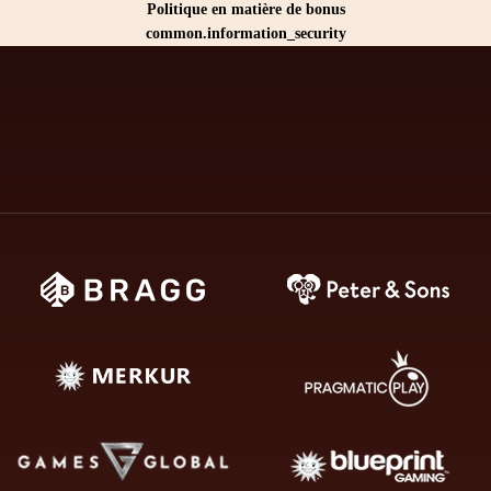
Politique en matière de bonus
common.information_security