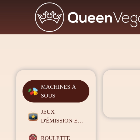
MACHINES À
SOUS
JEUX
D'ÉMISSION EN
DIRECT
ROULETTE