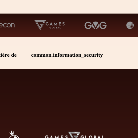
ière de
common.information_security