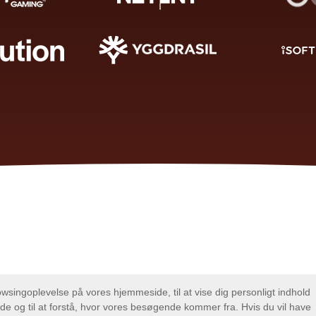
Ka' du li' apps? Du vil elske disse