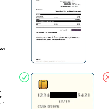
eder
s.
r.
ort,