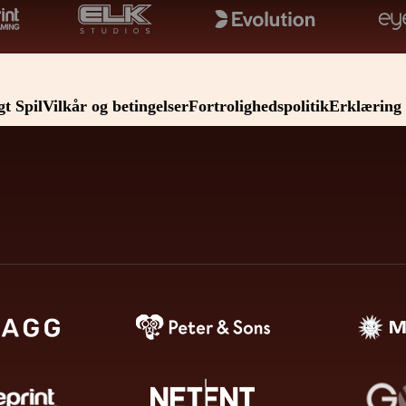
gt Spil
Vilkår og betingelser
Fortrolighedspolitik
Erklæring 