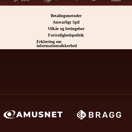
Betalingsmetoder
Ansvarligt Spil
Vilkår og betingelser
Fortrolighedspolitik
Erklæring om
informationssikkerhed