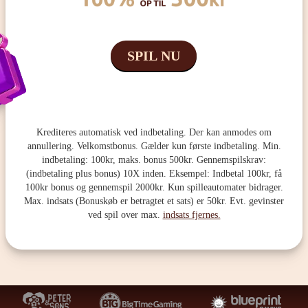
SPIL NU
Krediteres automatisk ved indbetaling. Der kan anmodes om
annullering. Velkomstbonus. Gælder kun første indbetaling. Min.
indbetaling: 100kr, maks. bonus 500kr. Gennemspilskrav:
(indbetaling plus bonus) 10X inden. Eksempel: Indbetal 100kr, få
100kr bonus og gennemspil 2000kr. Kun spilleautomater bidrager.
Max. indsats (Bonuskøb er betragtet et sats) er 50kr. Evt. gevinster
ved spil over max.
indsats fjernes.