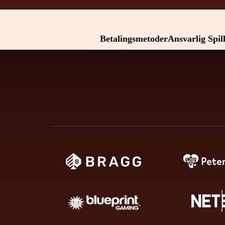
Betalingsmetoder
Ansvarlig Spil