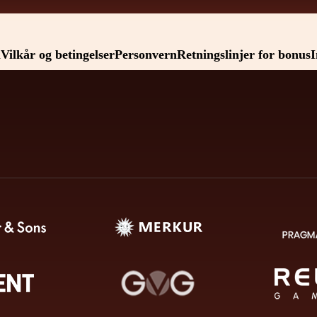
l
Vilkår og betingelser
Personvern
Retningslinjer for bonus
I